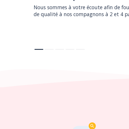
Nous sommes à votre écoute afin de four
Nous sommes à votre écoute afin de four
de qualité à nos compagnons à 2 et 4 p
de qualité à nos compagnons à 2 et 4 p