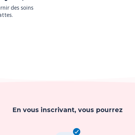
nir des soins 
nir des soins 
attes.
attes.
En vous inscrivant, vous pourrez