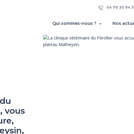
04 76 30 94 3
Qui sommes-nous ?
Nos actua
 du
 du
e, vous
e, vous
ure,
ure,
eysin,
eysin,