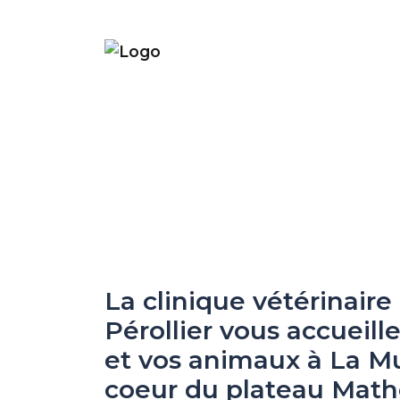
La clinique vétérinaire
La clinique vétérinaire
Pérollier vous accueill
Pérollier vous accueill
et vos animaux à La M
et vos animaux à La M
coeur du plateau Math
coeur du plateau Math